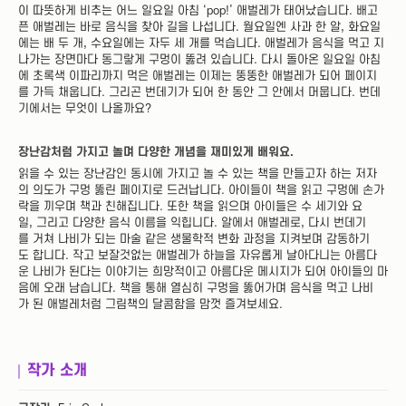
이 따뜻하게 비추는 어느 일요일 아침 ‘pop!’ 애벌레가 태어났습니다. 배고
픈 애벌레는 바로 음식을 찾아 길을 나섭니다. 월요일엔 사과 한 알, 화요일
에는 배 두 개, 수요일에는 자두 세 개를 먹습니다. 애벌레가 음식을 먹고 지
나가는 장면마다 동그랗게 구멍이 뚫려 있습니다. 다시 돌아온 일요일 아침
에 초록색 이파리까지 먹은 애벌레는 이제는 뚱뚱한 애벌레가 되어 페이지
를 가득 채웁니다. 그리곤 번데기가 되어 한 동안 그 안에서 머뭅니다. 번데
기에서는 무엇이 나올까요?
장난감처럼 가지고 놀며 다양한 개념을 재미있게 배워요.
읽을 수 있는 장난감인 동시에 가지고 놀 수 있는 책을 만들고자 하는 저자
의 의도가 구멍 뚫린 페이지로 드러납니다. 아이들이 책을 읽고 구멍에 손가
락을 끼우며 책과 친해집니다. 또한 책을 읽으며 아이들은 수 세기와 요
일, 그리고 다양한 음식 이름을 익힙니다. 알에서 애벌레로, 다시 번데기
를 거쳐 나비가 되는 마술 같은 생물학적 변화 과정을 지켜보며 감동하기
도 합니다. 작고 보잘것없는 애벌레가 하늘을 자유롭게 날아다니는 아름다
운 나비가 된다는 이야기는 희망적이고 아름다운 메시지가 되어 아이들의 마
음에 오래 남습니다. 책을 통해 열심히 구멍을 뚫어가며 음식을 먹고 나비
가 된 애벌레처럼 그림책의 달콤함을 맘껏 즐겨보세요.
작가 소개