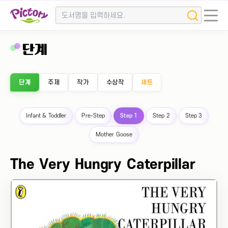
단계
단계
주제
작가
수상작
세트
Infant & Toddler
Pre-Step
Step 1
Step 2
Step 3
Mother Goose
The Very Hungry Caterpillar