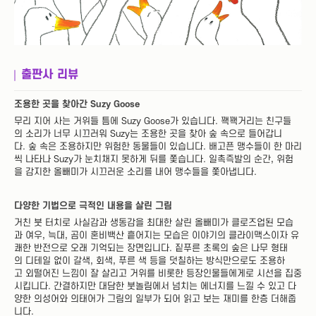
출판사 리뷰
조용한 곳을 찾아간 Suzy Goose
무리 지어 사는 거위들 틈에 Suzy Goose가 있습니다. 꽥꽥거리는 친구들
의 소리가 너무 시끄러워 Suzy는 조용한 곳을 찾아 숲 속으로 들어갑니
다. 숲 속은 조용하지만 위험한 동물들이 있습니다. 배고픈 맹수들이 한 마리
씩 나타나 Suzy가 눈치채지 못하게 뒤를 쫓습니다. 일촉즉발의 순간, 위험
을 감지한 올빼미가 시끄러운 소리를 내어 맹수들을 쫓아냅니다.
다양한 기법으로 극적인 내용을 살린 그림
거친 붓 터치로 사실감과 생동감을 최대한 살린 올빼미가 클로즈업된 모습
과 여우, 늑대, 곰이 혼비백산 흩어지는 모습은 이야기의 클라이맥스이자 유
쾌한 반전으로 오래 기억되는 장면입니다. 짙푸른 초록의 숲은 나무 형태
의 디테일 없이 갈색, 회색, 푸른 색 등을 덧칠하는 방식만으로도 조용하
고 외떨어진 느낌이 잘 살리고 거위를 비롯한 등장인물들에게로 시선을 집중
시킵니다. 간결하지만 대담한 붓놀림에서 넘치는 에너지를 느낄 수 있고 다
양한 의성어와 의태어가 그림의 일부가 되어 읽고 보는 재미를 한층 더해줍
니다.