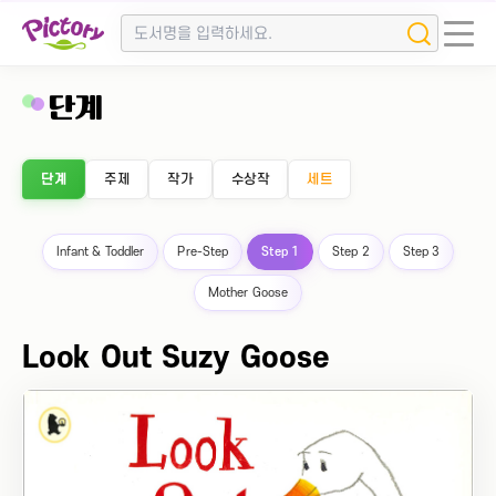
단계
단계
주제
작가
수상작
세트
Infant & Toddler
Pre-Step
Step 1
Step 2
Step 3
Mother Goose
Look Out Suzy Goose