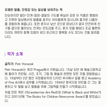
유쾌한 탈출, 안정감 있는 일상을 보여주는 책
단순하지만 발단-전개-절정-결말의 구도를 확실히 갖춘 이 작품은 평범하
고 지루한 일상에서의 탈출을 꿈꾸는 아이들에게 잠시나마 즐거운 나들이
를 경험하게 해줍니다. 또한 혼자서 낯선 곳으로 떠났다가 결국 안전하게 친
구들 곁으로 돌아오는 전개는 안도감을 주고, 혼자 있을 때보다 조금 불편하
더라도 여럿이 함께 있음이 보다 포근하고 행복할 수도 있다는 것을 알려줍
니다.
작가 소개
글작가:
Petr Horacek
Petr Horacek는 체코 Prague에서 자랐습니다. 15살 되던 해 예술고등학교
에 들어가 프린팅, 사진, 조각, 그림 등 예술과 관련된 모든 것을 경험했습니
다. 19살부터 2년 동안 국정홍보처의 디자인 부서에서 일을 했고 Academy
of Fine Art에서 공부를 시작했습니다. 1994년 영국으로 이민을 간 그는 결
혼하고 두 딸을 낳고 딸들을 위해 그림책을 만들기 시작했습니다.
처음 만든 책은 《Strawberries Are Red》와 《What Is Black and White?》
이고 2001년에 ‘The Books for Children Newcomer Award’를 받았습니
다.